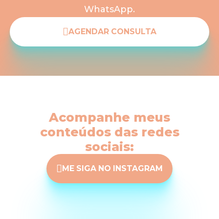
WhatsApp.
AGENDAR CONSULTA
Acompanhe meus
conteúdos das redes
sociais:
ME SIGA NO INSTAGRAM